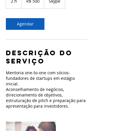
2 h
2
R$ 500
Skype
brasileiros
h
Agendar
Descrição do
serviço
Mentoria one-to-one com sócios-
fundadores de startups em estágio
inicial.
Aconselhamento de negócios,
direcionamento de objetivos,
estruturação de pitch e preparação para
apresentação para investidores.