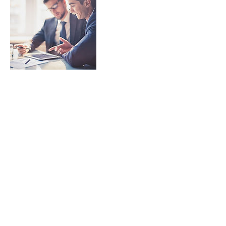
Informações de
contato
+ 41999750665
ney.queiroz@icloud.com
150 Southeast 2nd Avenue, Miami,
Flórida, EUA